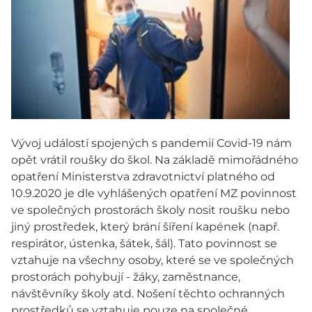
Vývoj událostí spojených s pandemií Covid-19 nám
opět vrátil roušky do škol. Na základě mimořádného
opatření Ministerstva zdravotnictví platného od
10.9.2020 je dle vyhlášených opatření MZ povinnost
ve společných prostorách školy nosit roušku nebo
jiný prostředek, který brání šíření kapének (např.
respirátor, ústenka, šátek, šál). Tato povinnost se
vztahuje na všechny osoby, které se ve společných
prostorách pohybují - žáky, zaměstnance,
návštěvníky školy atd. Nošení těchto ochranných
prostředků se vztahuje pouze na společné