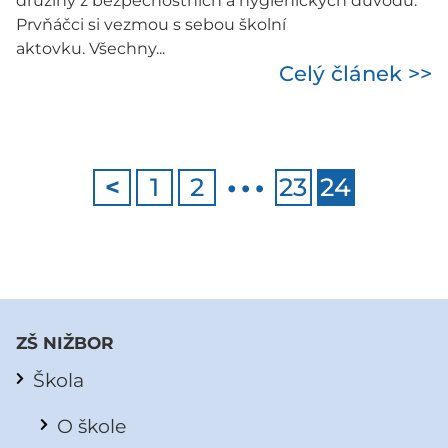
družiny z bezpečnostních a hygienických důvodů.
Prvňáčci si vezmou s sebou školní
aktovku. Všechny...
Celý článek >>
…
<
1
2
23
24
ZŠ NIŽBOR
Škola
O škole