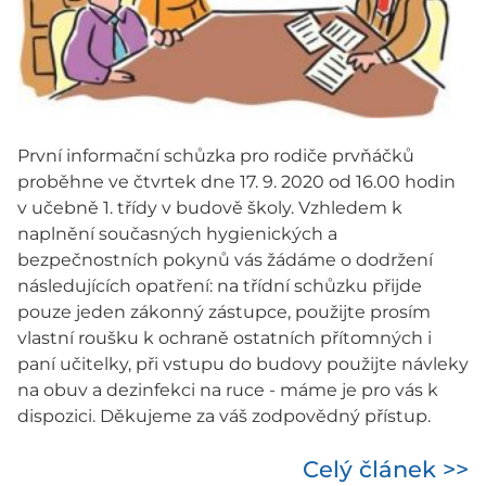
První informační schůzka pro rodiče prvňáčků
proběhne ve čtvrtek dne 17. 9. 2020 od 16.00 hodin
v učebně 1. třídy v budově školy. Vzhledem k
naplnění současných hygienických a
bezpečnostních pokynů vás žádáme o dodržení
následujících opatření: na třídní schůzku přijde
pouze jeden zákonný zástupce, použijte prosím
vlastní roušku k ochraně ostatních přítomných i
paní učitelky, při vstupu do budovy použijte návleky
na obuv a dezinfekci na ruce - máme je pro vás k
dispozici. Děkujeme za váš zodpovědný přístup.
Celý článek >>