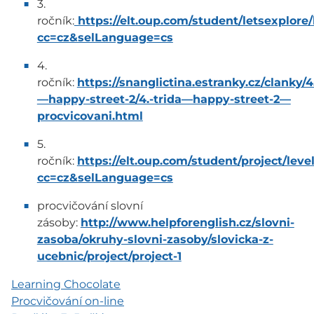
3.
ročník:
https://elt.oup.com/student/letsexplore/
cc=cz&selLanguage=cs
4.
ročník:
https://snanglictina.estranky.cz/clanky/4
—happy-street-2/4.-trida—happy-street-2—
procvicovani.html
5.
ročník:
https://elt.oup.com/student/project/leve
cc=cz&selLanguage=cs
procvičování slovní
zásoby:
http://www.helpforenglish.cz/slovni-
zasoba/okruhy-slovni-zasoby/slovicka-z-
ucebnic/project/project-1
Learning Chocolate
Procvičování on-line