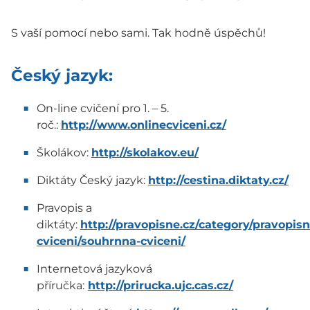
S vaší pomocí nebo sami. Tak hodně úspěchů!
Český jazyk:
On-line cvičení pro 1. – 5.
roč.:
http://www.onlinecviceni.cz/
Školákov:
http://skolakov.eu/
Diktáty Český jazyk:
http://cestina.diktaty.cz/
Pravopis a
diktáty:
http://pravopisne.cz/category/pravopisn
cviceni/souhrnna-cviceni/
Internetová jazyková
příručka:
http://prirucka.ujc.cas.cz/