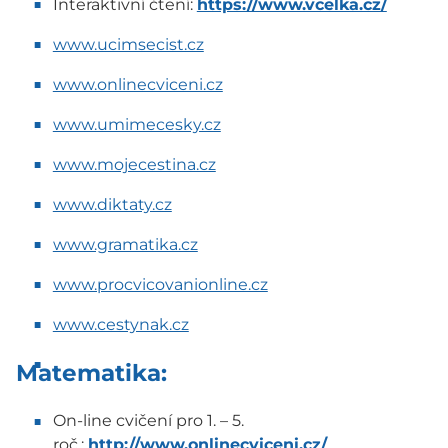
Interaktivní čtení:
https://www.vcelka.cz/
www.ucimsecist.cz
www.onlinecviceni.cz
www.umimecesky.cz
www.mojecestina.cz
www.diktaty.cz
www.gramatika.cz
www.procvicovanionline.cz
www.cestynak.cz
Matematika:
On-line cvičení pro 1. – 5.
roč.:
http://www.onlinecviceni.cz/