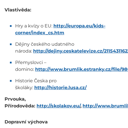
Vlastivěda:
Hry a kvízy o EU:
http://europa.eu/kids-
corner/index_cs.htm
Dějiny českého udatného
národa:
http://dejiny.ceskatelevize.cz/2115431162
Přemyslovci –
domino:
http://www.brumlik.estranky.cz/file/
Historie Česka pro
školáky:
http://historie.lusa.cz/
Prvouka,
Přírodověda:
http://skolakov.eu/
,
http://www.brumlik
Dopravní výchova