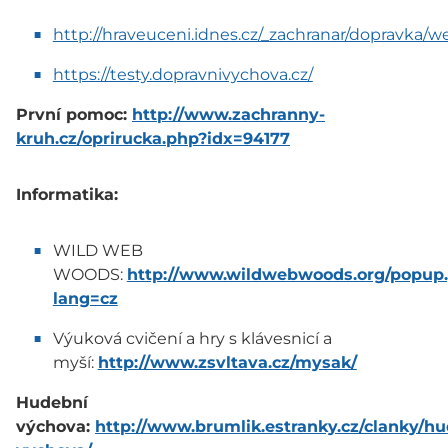
http://hraveuceni.idnes.cz/_zachranar/dopravka/w
https://testy.dopravnivychova.cz/
První pomoc:
http://www.zachranny-
kruh.cz/oprirucka.php?idx=94177
Informatika:
WILD WEB
WOODS:
http://www.wildwebwoods.org/popup
lang=cz
Výuková cvičení a hry s klávesnicí a
myší:
http://www.zsvltava.cz/mysak/
Hudební
výchova:
http://www.brumlik.estranky.cz/clanky/hu