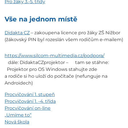
Pro žáky 3.-5. třídy
Vše na jednom místě
Didakta CZ
– zakoupena licence pro žáky ZŠ Nižbor
(žákovský PIN byl rozeslán všem rodičům e-mailem)
https://www.silcom-multimedia.cz/podpora/
dále: DidaktaCZprojektor – tam se stáhne:
Projektor pro OS Windows stahujte zde
a rodiče si ho uloží do počítače (nefunguje na
Androidech)
Procvičování 1. stupeň
Procvičování 1. -4. třída
Procvičování on-line
„Umíme to“
Nová škola