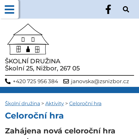
ŠKOLNÍ DRUŽINA
Školní 25, Nižbor, 267 05
+420 725 956 384
janovska@zsnizbor.cz
Školní družina
>
Aktivity
>
Celoroční hra
Celoroční hra
Zahájena nová celoroční hra