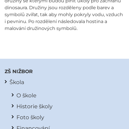
družiny se kterými budou plnit úkoly pro záchranu
dinosaura. Družiny jsou rozděleny podle barev a
symbolů zvířat, tak aby mohly pokryly vodu, vzduch
i pevninu. Po rozdělení následovala hostina a
malování družinových symbolů.
ZŠ NIŽBOR
Škola
O škole
Historie školy
Foto školy
Financování