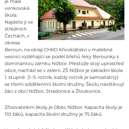
je malá
venkovská
škola.
Najdete ji ve
středních
Čechách, v
okrese
Beroun, na okraji CHKO Křivoklátsko v malebné
vesnici rozléhající se podél břehů řeky Berounky s
dominantou zámku Nižbor. Přestože stojí uprostřed
obce, nachází se v zeleni. ZŠ Nižbor je základní škola
1. stupně (1.-5. ročník, každý ročník je samostatný)
se třemi odděleními školní družiny. Školu navštěvují
žáci z obcí Nižbor, Stradonice a Žloukovice.
Zřizovatelem školy je Obec Nižbor. Kapacita školy je
110 žáků, kapacita školní družiny je 75 žáků.