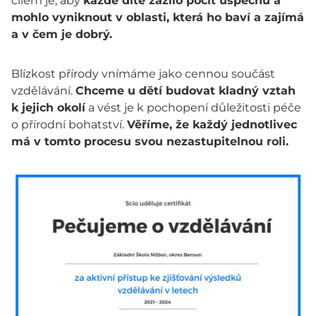
cílem je, aby
každé dítě zažilo pocit úspěchu a
mohlo vyniknout v oblasti, která ho baví a zajímá
a v čem je dobrý.
Blízkost přírody vnímáme jako cennou součást
vzdělávání.
Chceme u dětí budovat kladný vztah
k jejich okolí
a vést je k pochopení důležitosti péče
o přírodní bohatství.
Věříme, že každý jednotlivec
má v tomto procesu svou nezastupitelnou roli.