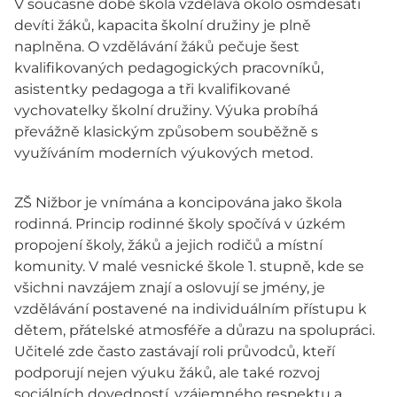
V současné době škola vzdělává okolo osmdesáti
devíti žáků, kapacita školní družiny je plně
naplněna. O vzdělávání žáků pečuje šest
kvalifikovaných pedagogických pracovníků,
asistentky pedagoga a tři kvalifikované
vychovatelky školní družiny. Výuka probíhá
převážně klasickým způsobem souběžně s
využíváním moderních výukových metod.
ZŠ Nižbor je vnímána a koncipována jako škola
rodinná. Princip rodinné školy spočívá v úzkém
propojení školy, žáků a jejich rodičů a místní
komunity. V malé vesnické škole 1. stupně, kde se
všichni navzájem znají a oslovují se jmény, je
vzdělávání postavené na individuálním přístupu k
dětem, přátelské atmosféře a důrazu na spolupráci.
Učitelé zde často zastávají roli průvodců, kteří
podporují nejen výuku žáků, ale také rozvoj
sociálních dovedností, vzájemného respektu a