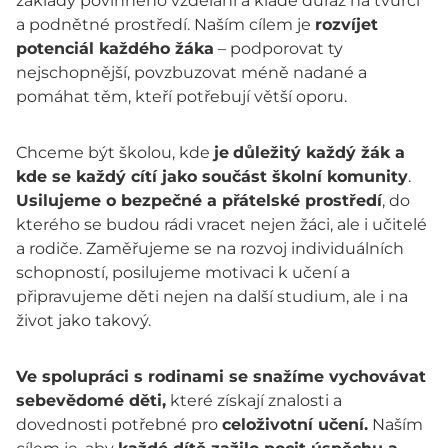
základy povinného vzdělání a klade důraz na tvůrčí
a podnětné prostředí. Naším cílem je
rozvíjet
potenciál každého žáka
– podporovat ty
nejschopnější, povzbuzovat méně nadané a
pomáhat těm, kteří potřebují větší oporu.
Chceme být školou, kde
je
důležitý každý žák a
kde se každý cítí jako součást školní komunity
.
Usilujeme o bezpečné a přátelské prostředí
, do
kterého se budou rádi vracet nejen žáci, ale i učitelé
a rodiče. Zaměřujeme se na rozvoj individuálních
schopností, posilujeme motivaci k učení a
připravujeme děti nejen na další studium, ale i na
život jako takový.
Ve spolupráci s rodinami se snažíme vychovávat
sebevědomé děti,
které získají znalosti a
dovednosti potřebné pro
celoživotní učení.
Naším