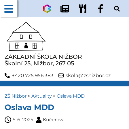
ZÁKLADNÍ ŠKOLA NIŽBOR
Školní 25, Nižbor, 267 05
+420 725 956 383
skola@zsnizbor.cz
ZŠ Nižbor
>
Aktuality
>
Oslava MDD
Oslava MDD
5. 6. 2025
Kučerová