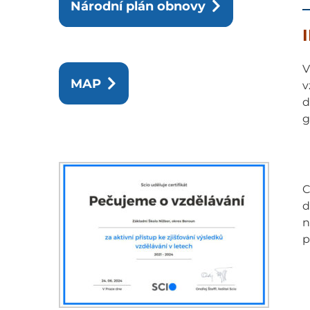
Národní plán obnovy
I
V
MAP
v
d
g
C
d
n
p