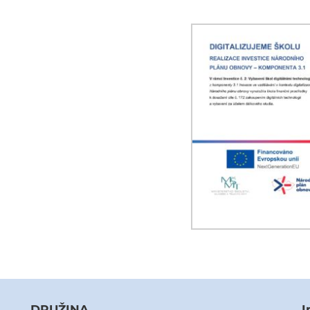
DRUŽINA
I