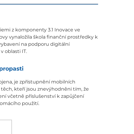
ogiemi z komponenty 3.1 Inovace ve
vy vynaložila škola finanční prostředky k
 vybavení na podporu digitální
oblasti IT.
 propasti
ojena, je zpřístupnění mobilních
těch, kteří jsou znevýhodněni tím, že
zení včetně příslušenství k zapůjčení
omácího použití.