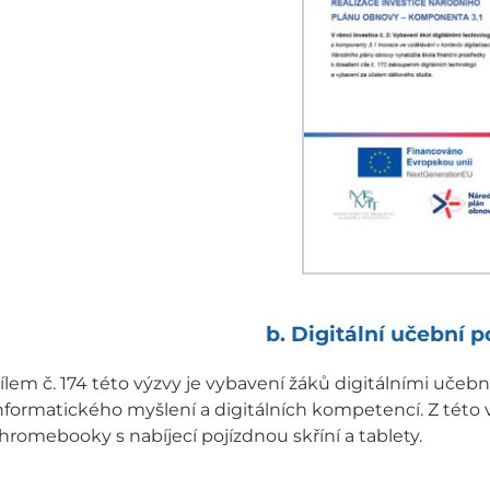
b. Digitální učební
ílem č. 174 této výzvy je vybavení žáků digitálními uče
nformatického myšlení a digitálních kompetencí. Z této v
hromebooky s nabíjecí pojízdnou skříní a tablety.