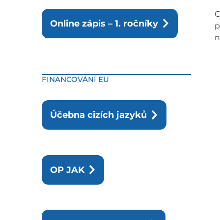
C
Online zápis – 1. ročníky
p
n
FINANCOVÁNÍ EU
Účebna cizích jazyků
OP JAK