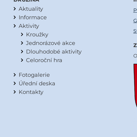
Aktuality
P
Informace
G
Aktivity
S
Kroužky
Jednorázové akce
Z
Dlouhodobé aktivity
O
Celoroční hra
Fotogalerie
Úřední deska
Kontakty