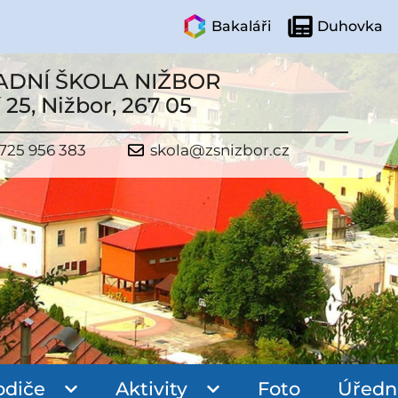
Bakaláři
Duhovka
ADNÍ ŠKOLA NIŽBOR
 25, Nižbor, 267 05
725 956 383
skola@zsnizbor.cz
odiče
Aktivity
Foto
Úředn