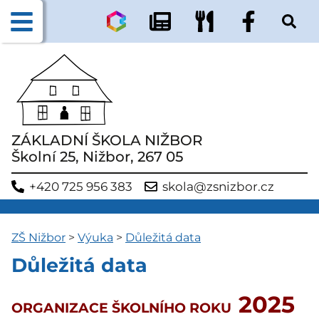
ZÁKLADNÍ ŠKOLA NIŽBOR
Školní 25, Nižbor, 267 05
+420 725 956 383
skola@zsnizbor.cz
ZŠ Nižbor
>
Výuka
>
Důležitá data
Důležitá data
2025
ORGANIZACE ŠKOLNÍHO ROKU