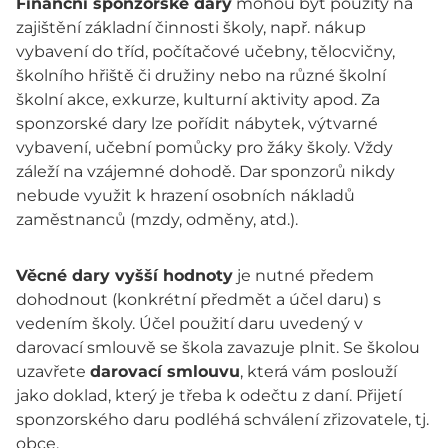
Finanční sponzorské dary
mohou být použity na
zajištění základní činnosti školy, např. nákup
vybavení do tříd, počítačové učebny, tělocvičny,
školního hřiště či družiny nebo na různé školní
školní akce, exkurze, kulturní aktivity apod. Za
sponzorské dary lze pořídit nábytek, výtvarné
vybavení, učební pomůcky pro žáky školy. Vždy
záleží na vzájemné dohodě. Dar sponzorů nikdy
nebude využit k hrazení osobních nákladů
zaměstnanců (mzdy, odměny, atd.).
Věcné dary vyšší hodnoty
je nutné předem
dohodnout (konkrétní předmět a účel daru) s
vedením školy. Účel použití daru uvedený v
darovací smlouvě se škola zavazuje plnit. Se školou
uzavřete
darovací smlouvu
, která vám poslouží
jako doklad, který je třeba k odečtu z daní. Přijetí
sponzorského daru podléhá schválení zřizovatele, tj.
obce.