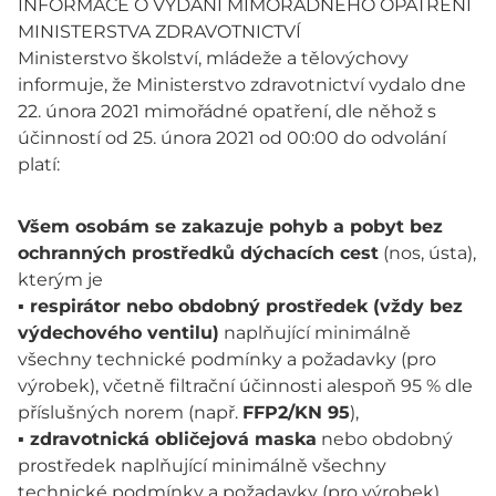
INFORMACE O VYDÁNÍ MIMOŘÁDNÉHO OPATŘENÍ
MINISTERSTVA ZDRAVOTNICTVÍ
Ministerstvo školství, mládeže a tělovýchovy
informuje, že Ministerstvo zdravotnictví vydalo dne
22. února 2021 mimořádné opatření, dle něhož s
účinností od 25. února 2021 od 00:00 do odvolání
platí:
Všem osobám se zakazuje pohyb a pobyt bez
ochranných prostředků dýchacích cest
(nos, ústa),
kterým je
▪
respirátor nebo obdobný prostředek (vždy bez
výdechového ventilu)
naplňující minimálně
všechny technické podmínky a požadavky (pro
výrobek), včetně filtrační účinnosti alespoň 95 % dle
příslušných norem (např.
FFP2/KN 95
),
▪
zdravotnická obličejová maska
nebo obdobný
prostředek naplňující minimálně všechny
technické podmínky a požadavky (pro výrobek)