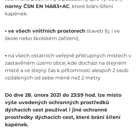
normy ČSN EN 14683+AC
, které brání šíření
kapének:
▪
ve všech vnitřních prostorech
staveb (tj. i ve
škole nebo školském zařízení),
▪ na všech ostatních veřejně přístupných místech v
zastavěném území obce, kde dochází na stejném
místě a ve stejný čas k přítomnosti alespoň 2 osob
vzdálených od sebe méně než 2 metry.
Do dne 28. února 2021 do 23:59 hod. lze místo
výše uvedených ochranných prostředků
dýchacích cest používat i jiné ochranné
prostředky dýchacích cest, které brání šíření
kapének.