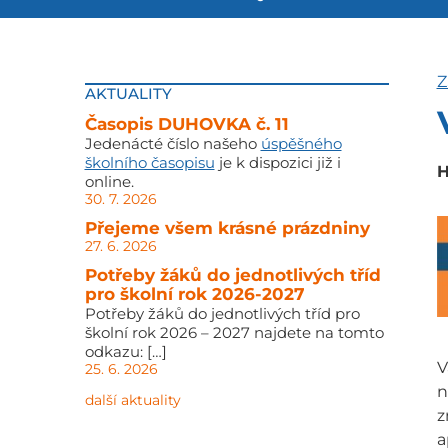
Z
AKTUALITY
Časopis DUHOVKA č. 11
Jedenácté číslo našeho
úspěšného
školního časopisu
je k dispozici již i
H
online.
30. 7. 2026
Přejeme všem krásné prázdniny
27. 6. 2026
Potřeby žáků do jednotlivých tříd
pro školní rok 2026-2027
Potřeby žáků do jednotlivých tříd pro
školní rok 2026 – 2027 najdete na tomto
odkazu: […]
V
25. 6. 2026
n
další aktuality
z
a