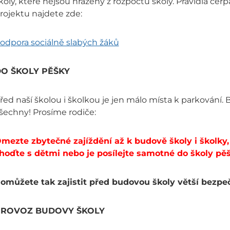
koly, které nejsou hrazeny z rozpočtu školy. Pravidla čer
rojektu najdete zde:
odpora sociálně slabých žáků
O ŠKOLY PĚŠKY
řed naší školou i školkou je jen málo místa k parkování. 
šechny! Prosíme rodiče:
mezte zbytečné zajíždění až k budově školy i školky,
hoďte s dětmi nebo je posílejte samotné do školy pěš
omůžete tak zajistit před budovou školy větší bezp
ROVOZ BUDOVY ŠKOLY