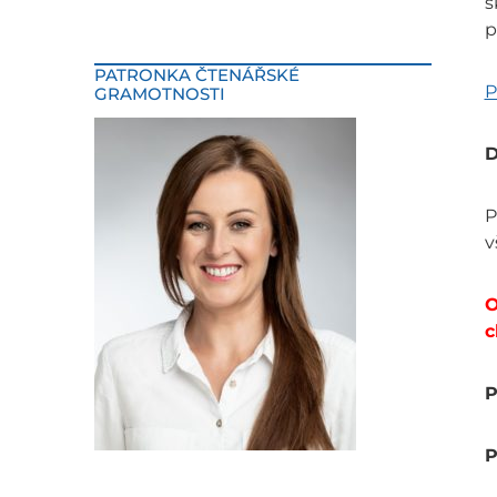
š
p
PATRONKA ČTENÁŘSKÉ
P
GRAMOTNOSTI
D
P
v
O
c
P
P