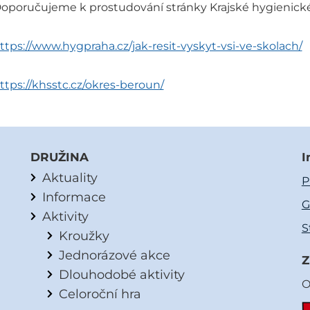
oporučujeme k prostudování stránky Krajské hygienické
ttps://www.hygpraha.cz/jak-resit-vyskyt-vsi-ve-skolach/
ttps://khsstc.cz/okres-beroun/
DRUŽINA
I
Aktuality
P
Informace
G
Aktivity
S
Kroužky
Jednorázové akce
Z
Dlouhodobé aktivity
O
Celoroční hra