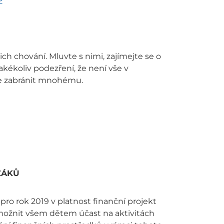
P
ich chování. Mluvte s nimi, zajímejte se o
jakékoliv podezření, že není vše v
e zabránit mnohému.
ŽÁKŮ
 pro rok 2019 v platnost finanční projekt
možnit všem dětem účast na aktivitách