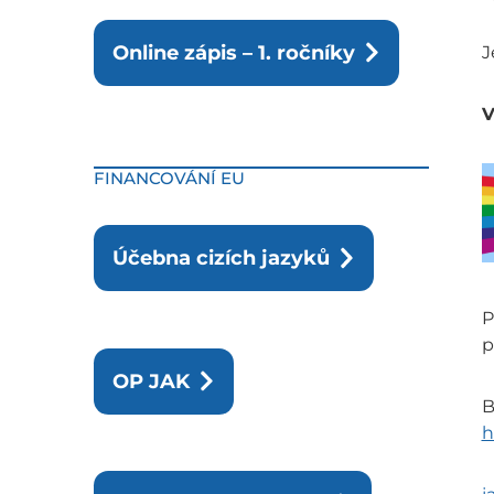
Online zápis – 1. ročníky
J
V
FINANCOVÁNÍ EU
Účebna cizích jazyků
P
p
OP JAK
B
h