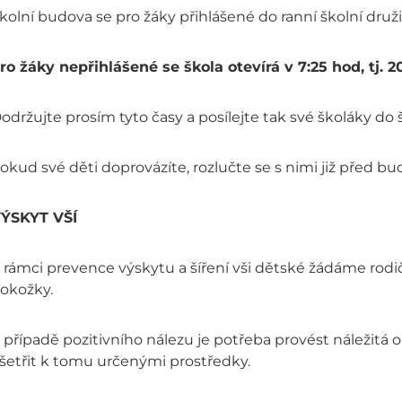
kolní budova se pro žáky přihlášené do ranní školní druž
ro žáky nepřihlášené se škola otevírá v 7:25 hod, tj.
održujte prosím tyto časy a posílejte tak své školáky do š
okud své děti doprovázíte, rozlučte se s nimi již před bud
ÝSKYT VŠÍ
 rámci prevence výskytu a šíření vši dětské žádáme rodi
okožky.
 případě pozitivního nálezu je potřeba provést náležitá o
šetřit k tomu určenými prostředky.