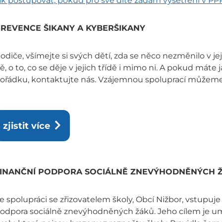
ak postupovat, pokud pro své dítě žádám vyšetření v PP
REVENCE ŠIKANY A KYBERŠIKANY
odiče, všímejte si svých dětí, zda se něco nezměnilo v jej
ě, o to, co se děje v jejich třídě i mimo ni. A pokud máte 
ořádku, kontaktujte nás. Vzájemnou spoluprací můžem
zjistit více
INANČNÍ PODPORA SOCIÁLNĚ ZNEVÝHODNĚNÝCH 
e spolupráci se zřizovatelem školy, Obcí Nižbor, vstupuje
odpora sociálně znevýhodněných žáků. Jeho cílem je u