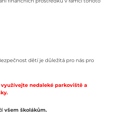
pání finančních prostředků v rámci tohoto
Bezpečnost dětí je důležitá pro nás pro
 využívejte nedaleké parkoviště a
ky.
ečí všem školákům.