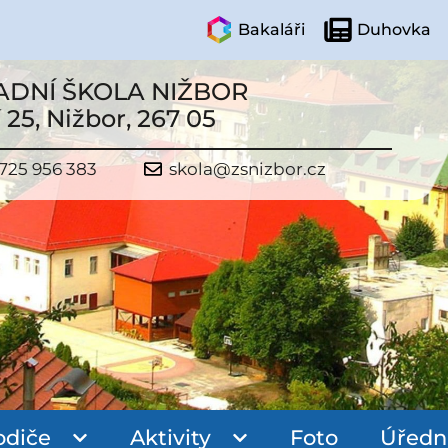
Bakaláři
Duhovka
ADNÍ ŠKOLA NIŽBOR
 25, Nižbor, 267 05
725 956 383
skola@zsnizbor.cz
odiče
Aktivity
Foto
Úředn