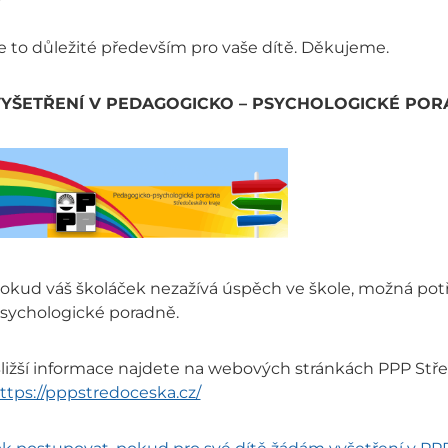
e to důležité především pro vaše dítě. Děkujeme.
YŠETŘENÍ V PEDAGOGICKO – PSYCHOLOGICKÉ PO
okud váš školáček nezažívá úspěch ve škole, možná pot
sychologické poradně.
ližší informace najdete na webových stránkách PPP Stře
ttps://pppstredoceska.cz/