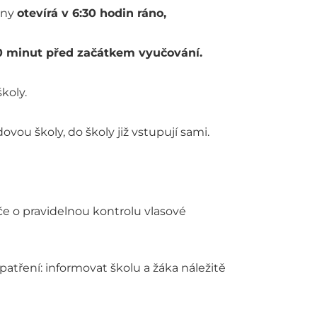
iny
otevírá v 6:30 hodin ráno,
 20 minut před začátkem vyučování.
koly.
ovou školy, do školy již vstupují sami.
če o pravidelnou kontrolu vlasové
patření: informovat školu a žáka náležitě