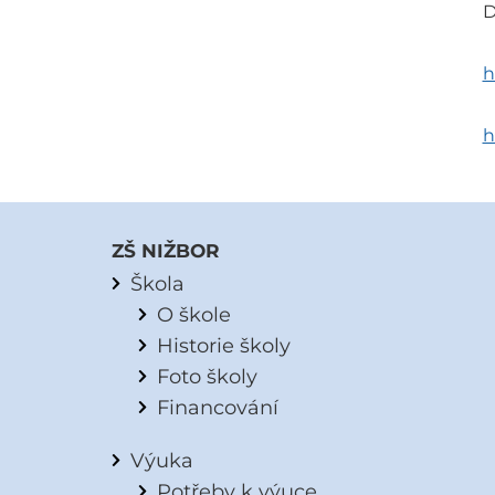
D
h
h
ZŠ NIŽBOR
Škola
O škole
Historie školy
Foto školy
Financování
Výuka
Potřeby k výuce