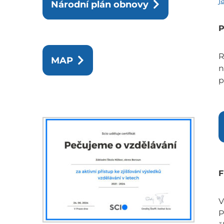
j
Národní plán obnovy
P
R
MAP
n
p
F
V
P