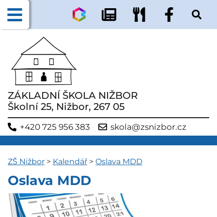
ZÁKLADNÍ ŠKOLA NIŽBOR
Školní 25, Nižbor, 267 05
+420 725 956 383
skola@zsnizbor.cz
ZŠ Nižbor
>
Kalendář
>
Oslava MDD
Oslava MDD