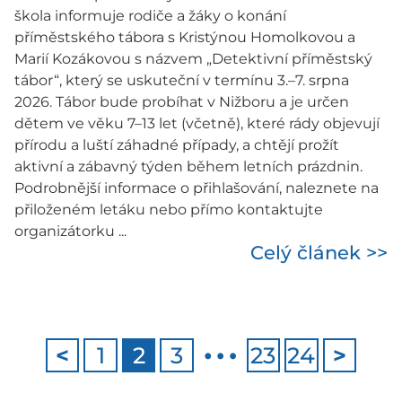
škola informuje rodiče a žáky o konání
příměstského tábora s Kristýnou Homolkovou a
Marií Kozákovou s názvem „Detektivní příměstský
tábor“, který se uskuteční v termínu 3.–7. srpna
2026. Tábor bude probíhat v Nižboru a je určen
dětem ve věku 7–13 let (včetně), které rády objevují
přírodu a luští záhadné případy, a chtějí prožít
aktivní a zábavný týden během letních prázdnin.
Podrobnější informace o přihlašování, naleznete na
přiloženém letáku nebo přímo kontaktujte
organizátorku ...
Celý článek >>
…
<
1
2
3
23
24
>