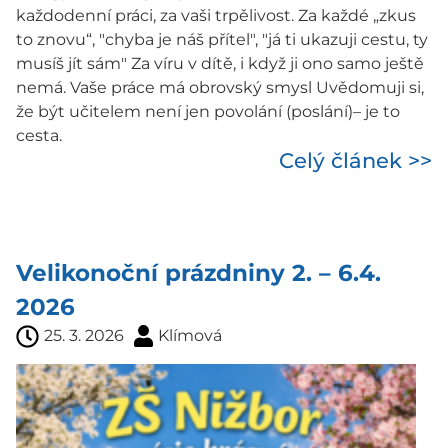
každodenní práci, za vaši trpělivost. Za každé „zkus
to znovu“, "chyba je náš přítel", "já ti ukazuji cestu, ty
musíš jít sám" Za víru v dítě, i když ji ono samo ještě
nemá. Vaše práce má obrovský smysl Uvědomuji si,
že být učitelem není jen povolání (poslání)– je to
cesta.
Celý článek >>
Velikonoční prázdniny 2. – 6.4.
2026
25. 3. 2026
Klímová