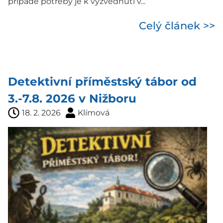
případě potřeby je k vyzvednutí v...
Celý článek >>
Detektivní příměstský tábor od
3.-7.8. 2026 v Nižboru
18. 2. 2026
Klímová