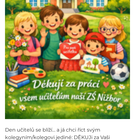
Den učitelů se blíží… a já chci říct svým
kolegyním/kolegovi jediné: DĚKUJi za Vaši