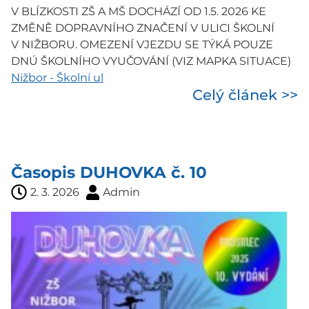
V BLÍZKOSTI ZŠ A MŠ DOCHÁZÍ OD 1.5. 2026 KE
ZMĚNĚ DOPRAVNÍHO ZNAČENÍ V ULICI ŠKOLNÍ
V NIŽBORU. OMEZENÍ VJEZDU SE TÝKÁ POUZE
DNÚ ŠKOLNÍHO VYUČOVÁNÍ (VIZ MAPKA SITUACE)
Nižbor - Školní ul
Celý článek >>
Časopis DUHOVKA č. 10
2. 3. 2026
Admin