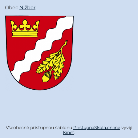
Obec
Nižbor
Všeobecně přístupnou šablonu
PristupnaSkola.online
vyvíjí
Kinet
.