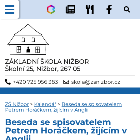
ZÁKLADNÍ ŠKOLA NIŽBOR
Školní 25, Nižbor, 267 05
+420 725 956 383
skola@zsnizbor.cz
ZŠ Nižbor
>
Kalendář
>
Beseda se spisovatelem
Petrem Horáčkem, žijícím v Anglii
Beseda se spisovatelem
Petrem Horáčkem, žijícím v
Anglii