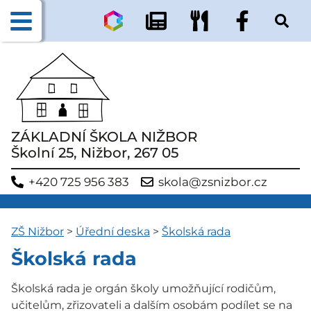
ZÁKLADNÍ ŠKOLA NIŽBOR
Školní 25, Nižbor, 267 05
+420 725 956 383
skola@zsnizbor.cz
ZŠ Nižbor
>
Úřední deska
>
Školská rada
Školská rada
Školská rada je orgán školy umožňující rodičům,
učitelům, zřizovateli a dalším osobám podílet se na