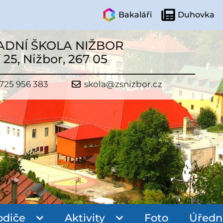
Bakaláři
Duhovka
ADNÍ ŠKOLA NIŽBOR
 25, Nižbor, 267 05
725 956 383
skola@zsnizbor.cz
odiče
Aktivity
Foto
Úředn