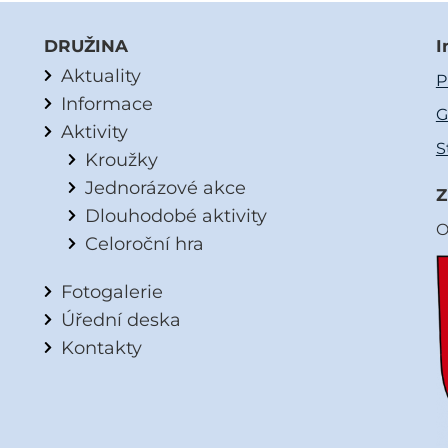
DRUŽINA
I
Aktuality
P
Informace
G
Aktivity
S
Kroužky
Jednorázové akce
Z
Dlouhodobé aktivity
O
Celoroční hra
Fotogalerie
Úřední deska
Kontakty