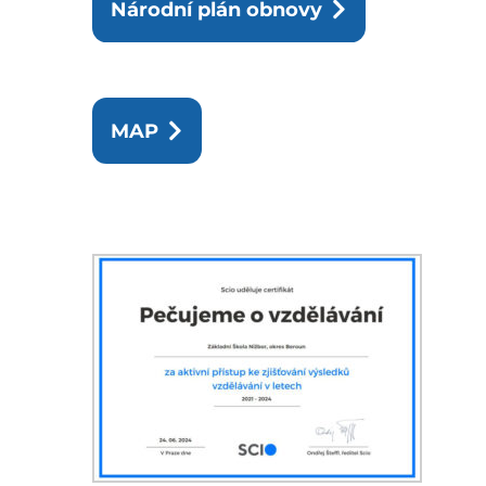
Národní plán obnovy
MAP