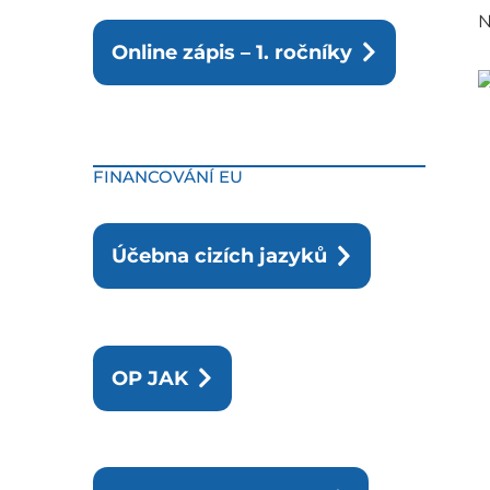
N
Online zápis – 1. ročníky
FINANCOVÁNÍ EU
Účebna cizích jazyků
OP JAK