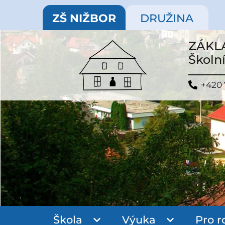
ZŠ NIŽBOR
DRUŽINA
ZÁKL
Školní
+420 
Škola
Výuka
Pro r