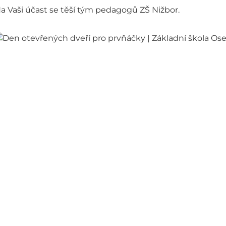
a Vaši účast se těší tým pedagogů ZŠ Nižbor.