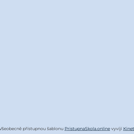
Všeobecně přístupnou šablonu
PristupnaSkola.online
vyvíjí
Kine